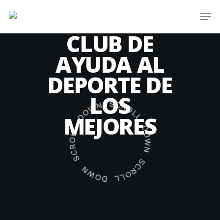
Skip
Men
to
main
CLUB DE
content
AYUDA AL
DEPORTE DE
LOS
MEJORES