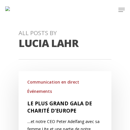
Skip
Men
to
main
content
ALL POSTS BY
LUCIA LAHR
Communication en direct
Événements
LE PLUS GRAND GALA DE
CHARITÉ D’EUROPE
....et notre CEO Peter Adelfang avec sa
femme Ute et une partie de notre