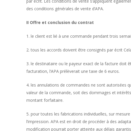
par écrit. Les conditions de vente s’appliquent égalemen
des conditions générales de vente d’APA.
II Offre et conclusion du contrat
1. le client est lié à une commande pendant trois sema
2. tous les accords doivent être consignés par écrit Cel
3. le destinataire ou le payeur exact de la facture doit
facturation, l’APA prélèverait une taxe de 6 euros.
4. les annulations de commandes ne sont autorisées qu
valeur de la commande, soit des dommages et intérêts d’
montant forfaitaire.
5. pour toutes les fabrications individuelles, sur mesu
l’impression. APA est en droit de procéder à des adapta
modification pourrait porter atteinte aux délais garant