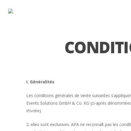
Skip
to
main
content
CONDITI
I. Généralités
Les conditions générales de vente suivantes s’appliqu
Events Solutions GmbH & Co. KG (ci-après dénommées 
d’ordre).
2. elles sont exclusives. APA ne reconnaît pas les condi