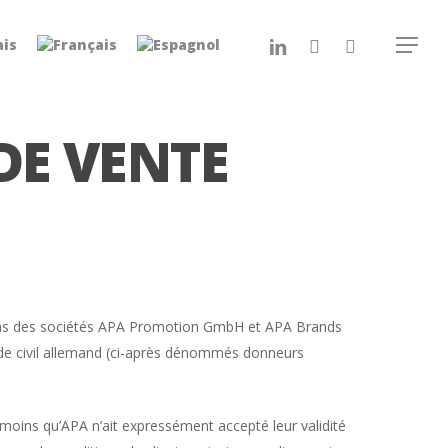
linkedin
youtube
instagram
Menu
DE VENTE
ations des sociétés APA Promotion GmbH et APA Brands
e civil allemand (ci-après dénommés donneurs
à moins qu’APA n’ait expressément accepté leur validité