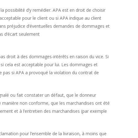
a possibilité d’y remédier. APA est en droit de choisir
acceptable pour le client ou si APA indique au client
 – sans préjudice d’éventuelles demandes de dommages et
 cas d’écart seulement
n’a pas droit à des dommages-intérêts en raison du vice. Si
nt si cela est acceptable pour lui. Les dommages et
que pas si APA a provoqué la violation du contrat de
ignalé ou fait constater un défaut, que le donneur
e de manière non conforme, que les marchandises ont été
itement et à l’entretien des marchandises (par exemple
éclamation pour l’ensemble de la livraison, à moins que