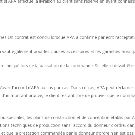
t si APA effectue la livraison au client sans réserve en ayant connais
ines Un contrat est conclu lorsque APA a confirmé par écrit l’accept
a vaut également pour les clauses accessoires et les garanties ainsi q
 être indiqué lors de la passation de la commande. Si celle-ci devait ê
’avec l’accord d’APA au cas par cas. Dans ce cas, APA peut réclamer
un montant prouvé, le client restant libre de prouver que le dommage 
re ou spéciales, les plans de construction et de conception établis pa
tions techniques de production sans l’accord du donneur d’ordre, dan
is et que la prestation commandée par le donneur d’ordre n’en est pas