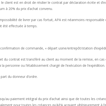
le client est en droit de résilier le contrat par déclaration écrite et d
imum à 20% du prix d’achat convenu.
l’impossibilité de livrer par cas fortuit, APA est néanmoins responsa
it été effectuée à temps.
 la confirmation de commande, « départ usine/entrepôt/station d’expédi
’objet du contrat est transféré au client au moment de la remise, en 
à la personne ou l’établissement chargé de l’exécution de l’expédition.
a part du donneur d’ordre.
jusqu’au paiement intégral du prix d’achat ainsi que de toutes les cré
galement pour toutes les créances qu’APA acquiert ultérieurement à l’en