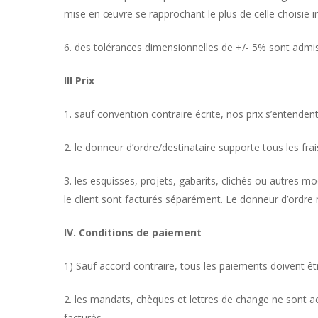
mise en œuvre se rapprochant le plus de celle choisie i
6. des tolérances dimensionnelles de +/- 5% sont admis
III Prix
1. sauf convention contraire écrite, nos prix s’entenden
2. le donneur d’ordre/destinataire supporte tous les frais
3. les esquisses, projets, gabarits, clichés ou autres 
le client sont facturés séparément. Le donneur d’ordre n
IV. Conditions de paiement
1) Sauf accord contraire, tous les paiements doivent être
2. les mandats, chèques et lettres de change ne sont ac
facturés.