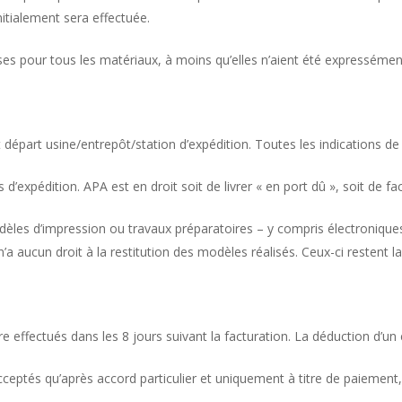
nitialement sera effectuée.
es pour tous les matériaux, à moins qu’elles n’aient été expresséme
t départ usine/entrepôt/station d’expédition. Toutes les indications de
 d’expédition. APA est en droit soit de livrer « en port dû », soit de fac
modèles d’impression ou travaux préparatoires – y compris électroniqu
’a aucun droit à la restitution des modèles réalisés. Ceux-ci restent l
 effectués dans les 8 jours suivant la facturation. La déduction d’un es
ceptés qu’après accord particulier et uniquement à titre de paiement