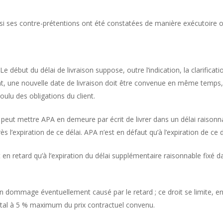
e si ses contre-prétentions ont été constatées de manière exécutoire 
 Le début du délai de livraison suppose, outre l’indication, la clarifica
 une nouvelle date de livraison doit être convenue en même temps, si
ulu des obligations du client.
t peut mettre APA en demeure par écrit de livrer dans un délai raisonna
ès l’expiration de ce délai. APA n’est en défaut qu’à l’expiration de ce d
t en retard qu’à l’expiration du délai supplémentaire raisonnable fixé
 d’un dommage éventuellement causé par le retard ; ce droit se limite, 
otal à 5 % maximum du prix contractuel convenu.