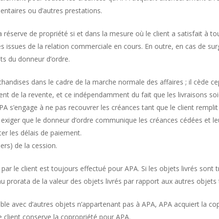
ntaires ou d’autres prestations.
éserve de propriété si et dans la mesure où le client a satisfait à toute
es issues de la relation commerciale en cours. En outre, en cas de sur
êts du donneur d’ordre.
marchandises dans le cadre de la marche normale des affaires ; il cède
ient de la revente, et ce indépendamment du fait que les livraisons so
PA s’engage à ne pas recouvrer les créances tant que le client rempli
 exiger que le donneur d’ordre communique les créances cédées et leur
er les délais de paiement.
ers) de la cession.
par le client est toujours effectué pour APA. Si les objets livrés son
au prorata de la valeur des objets livrés par rapport aux autres obje
able avec d’autres objets n’appartenant pas à APA, APA acquiert la co
e client conserve la copropriété pour APA.