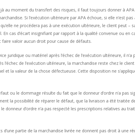
déjà au moment du transfert des risques, il faut toujours donner à APA l
rchandise. Si l’exécution ultérieure par APA échoue, si elle n’est pas 
n qu’elle ne procédera pas à une exécution ultérieure, le client peut
uel. En cas d’écart insignifiant par rapport à la qualité convenue ou en
eut faire valoir aucun droit pour cause de défauts.
un vice juridique ou matériel après l’échec de l’exécution ultérieure, il 
s l’échec de l’exécution ultérieure, la marchandise reste chez le clie
ctuel et la valeur de la chose défectueuse. Cette disposition ne s’appli
 défaut ou le dommage résulte du fait que le donneur d’ordre n’a pas s
t la possibilité de réparer le défaut, que la livraison a été traité
e donneur d’ordre n’a pas respecté les prescriptions relatives au tra
uts d’une partie de la marchandise livrée ne donnent pas droit à une r