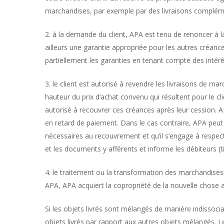
marchandises, par exemple par des livraisons compléme
2. à la demande du client, APA est tenu de renoncer à la r
ailleurs une garantie appropriée pour les autres créanc
partiellement les garanties en tenant compte des intér
3. le client est autorisé à revendre les livraisons de 
hauteur du prix d’achat convenu qui résultent pour le cl
autorisé à recouvrer ces créances après leur cession. A
en retard de paiement. Dans le cas contraire, APA peut
nécessaires au recouvrement et qu’il s’engage à respect
et les documents y afférents et informe les débiteurs (ti
4. le traitement ou la transformation des marchandises 
APA, APA acquiert la copropriété de la nouvelle chose 
Si les objets livrés sont mélangés de manière indissoci
objets livrés par rapport aux autres objets mélangés. L