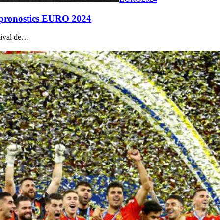
de pronostics EURO 2024
stival de…