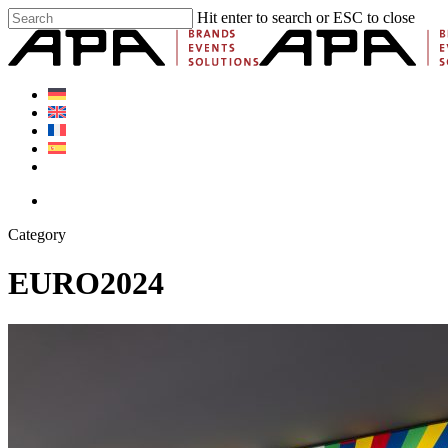
Skip
Hit enter to search or ESC to close
to
Close
main
Search
content
Menu
linkedin
youtube
instagram
Menu
Category
EURO2024