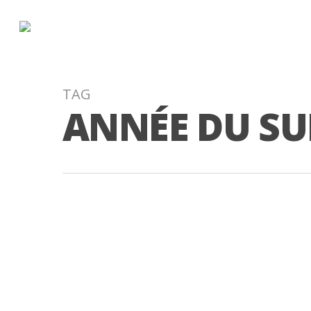
Skip
to
main
content
TAG
ANNÉE DU SU
Communication en direct