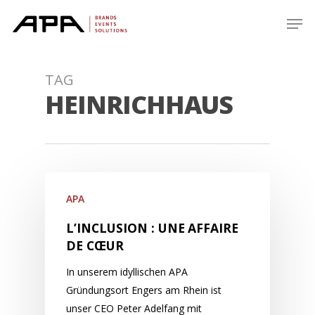
Skip
Men
to
main
content
TAG
HEINRICHHAUS
APA
L’INCLUSION : UNE AFFAIRE
DE CŒUR
In unserem idyllischen APA
Gründungsort Engers am Rhein ist
unser CEO Peter Adelfang mit