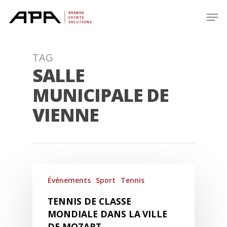
Skip
Men
to
main
content
TAG
SALLE
MUNICIPALE DE
VIENNE
Événements
Sport
Tennis
TENNIS DE CLASSE
MONDIALE DANS LA VILLE
DE MOZART