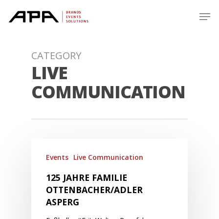
Skip
Men
to
main
content
CATEGORY
LIVE
COMMUNICATION
Events
Live Communication
125 JAHRE FAMILIE
OTTENBACHER/ADLER
ASPERG