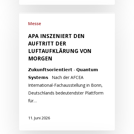
Messe
APA INSZENIERT DEN
AUFTRITT DER
LUFTAUFKLÄRUNG VON
MORGEN
𝗭𝘂𝗸𝘂𝗻𝗳𝘁𝘀𝗼𝗿𝗶𝗲𝗻𝘁𝗶𝗲𝗿𝘁 - 𝗤𝘂𝗮𝗻𝘁𝘂𝗺
𝗦𝘆𝘀𝘁𝗲𝗺𝘀 Nach der AFCEA
International-Fachausstellung in Bonn,
Deutschlands bedeutendster Plattform
für…
11. Juni 2026