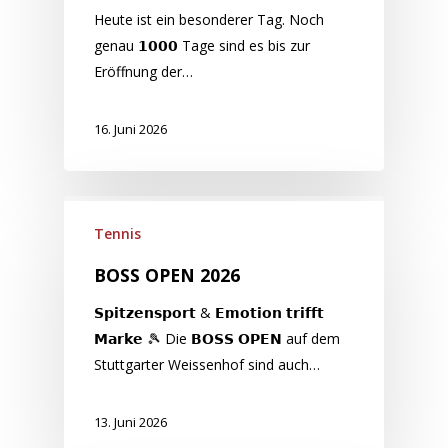
Heute ist ein besonderer Tag. Noch
genau 𝟭𝟬𝟬𝟬 Tage sind es bis zur
Eröffnung der…
16. Juni 2026
Tennis
BOSS OPEN 2026
𝗦𝗽𝗶𝘁𝘇𝗲𝗻𝘀𝗽𝗼𝗿𝘁 & 𝗘𝗺𝗼𝘁𝗶𝗼𝗻 𝘁𝗿𝗶𝗳𝗳𝘁
𝗠𝗮𝗿𝗸𝗲 🎾 Die 𝗕𝗢𝗦𝗦 𝗢𝗣𝗘𝗡 auf dem
Stuttgarter Weissenhof sind auch…
13. Juni 2026