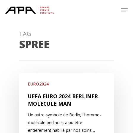
Skip
Men
to
main
content
TAG
SPREE
EURO2024
UEFA EURO 2024 BERLINER
MOLECULE MAN
Un autre symbole de Berlin, l'homme-
molécule berlinois, a pu être
entièrement habillé par nos soins…