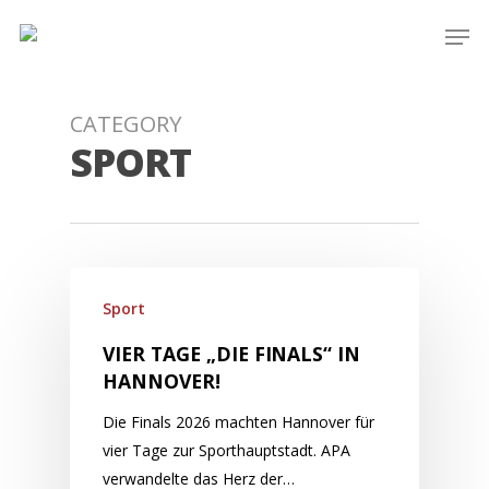
Skip
Men
to
main
content
CATEGORY
SPORT
Sport
VIER TAGE „DIE FINALS“ IN
HANNOVER!
Die Finals 2026 machten Hannover für
vier Tage zur Sporthauptstadt. APA
verwandelte das Herz der…