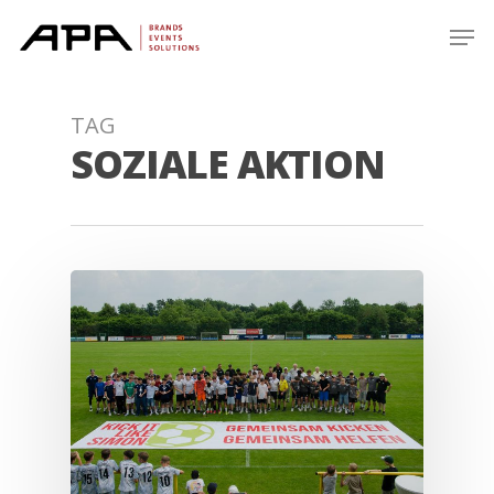
Skip
Men
to
main
content
TAG
SOZIALE AKTION