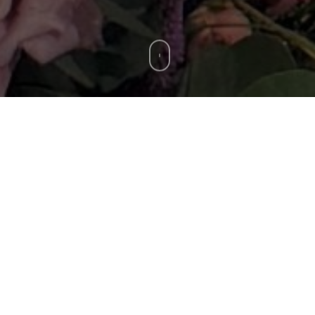
Hoy, nuestro CEO, Peter Adelfang, tuvo el gran
honor de felicitar a nuestra dedicada “Asistente
Ejecutiva Senior” Angela Breithausen, en su
próximo paso como “Jefe de Administración y
Finanzas”, por su excelente desempeño. Angela
Breithausen ha estado a bordo de APA Brands
Events Solutions durante los últimos dos años y
medio, y durante ese tiempo ha asistido a cursos
de formación y entrenamiento intensivo de