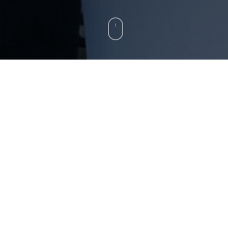
Ayer volvió a ser el día: por tercera vez este año,
nos invitaron al «After Work Experience» en
Adaccio. Después del trabajo, sólo había que ir
directamente al casco antiguo de Coblenza para
charlar con los compañeros, lejos de las
reuniones y las breves pausas para comer, y
brindar con una bebida refrescante. Por
supuesto, ¡también había deliciosa comida para
picar entre horas! Lo pasamos muy bien juntos,
nos reímos mucho, contamos historias y nos