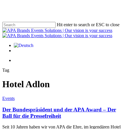
Skip
to
main
content
Hit enter to search or ESC to close
Close
Search
Menu
linkedin
youtube
instagram
Menu
Tag
Hotel Adlon
Events
Der Bundespräsident und der APA Award – Der
Ball für die Pressefreiheit
Seit 10 Jahren haben wir von APA die Ehre, im legendären Hotel